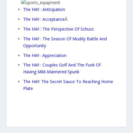
The HA!! : Anticipation
The HA!! : Acceptance
Â
The HA!! : The Perspective Of Schuss
The HA!! : The Season Of Muddy Battle And
Opportunity
The HA!! : Appreciation
The HA!! : Couples Golf And The Funk Of
Having Mild-Mannered Spunk
The HA!!: The Secret Sauce To Reaching Home
Plate
El crecimiento del juego en línea ha permitido
que los jugadores disfruten de experiencias
únicas desde cualquier lugar. En este contexto,
1Win Argentina
se ha posicionado como una
de las plataformas más atractivas, gracias a su
variada oferta de juegos y promociones