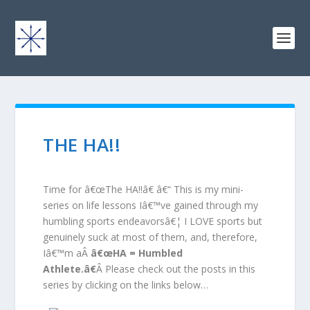
THE HA!!
Time for â€œThe HA!!â€ â€“ This is my mini-
series on life lessons Iâ€™ve gained through my
humbling sports endeavorsâ€¦ I LOVE sports but
genuinely suck at most of them, and, therefore,
Iâ€™m aÂ
â€œHA = Humbled
Athlete.â€
Â Please check out the posts in this
series by clicking on the links below…